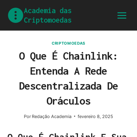
Academia das
Criptomoedas
CRIPTOMOEDAS
O Que É Chainlink:
Entenda A Rede
Descentralizada De
Oráculos
Por
Redação Academia
fevereiro 8, 2025
O Que É Chainlink E Sua